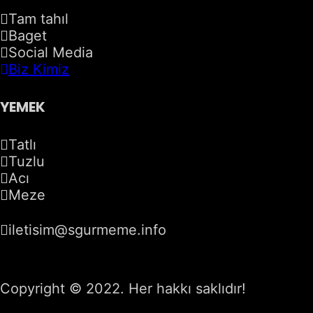
Tam tahıl
Baget
Social Media
Biz Kimiz
YEMEK
Tatlı
Tuzlu
Acı
Meze
iletisim@sgurmeme.info
Copyright © 2022. Her hakkı saklıdır!