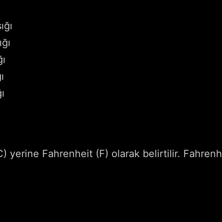
ı
ığı
ığı
ğı
ı
ı
 yerine Fahrenheit (F) olarak belirtilir. Fahrenhei