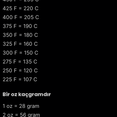
425 F = 220 C
400 F = 205 C
375 F = 190 C
350 F = 180 C
325 F = 160 C
300 F = 150 C
275 F = 135 C
250 F = 120 C
225 F = 107 C
Bir oz kaçgramdır
1 oz = 28 gram
2 oz = 56 gram